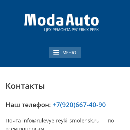
Перейти
к
содержимому
Ремонт рулевой
Профессиональный ремонт рулевых реек в
рейки в Смоленске
Смоленске
МЕНЮ
Контакты
Наш телефон:
+7(920)667-40-90
Почта info@rulevye-reyki-smolensk.ru — по
всем вопросам.